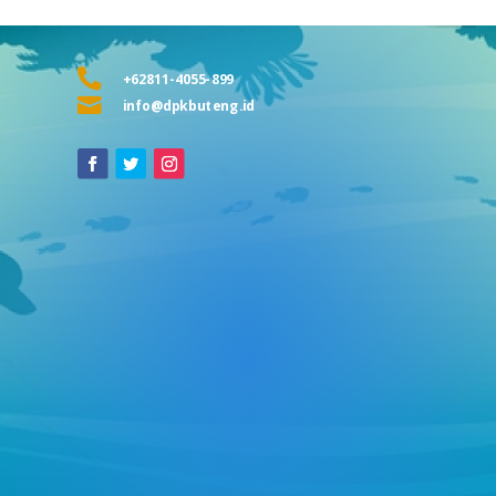

+62811-4055-899

info@dpkbuteng.id